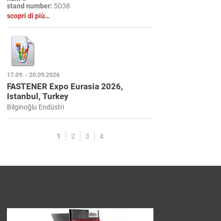
stand number:
5D38
scopri di più…
17.09. - 20.09.2026
FASTENER Expo Eurasia 2026,
Istanbul, Turkey
Bilginoğlu Endüstri
1
2
3
4