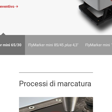
reventivo
r mini 65/30
FlyMarker mini 85/45
plus
4,3''
FlyMarker mini
Processi di marcatura