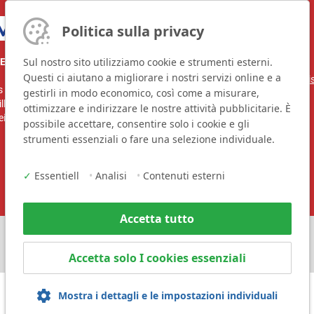
Persona di riferimento:
Politica sulla privacy
Martha Seidenschnur
Sul nostro sito utilizziamo cookie e strumenti esterni.
ERLI S.A.
Telefono: +41 32 842 63 33
Questi ci aiutano a migliorare i nostri servizi online e a
E-Mail:
mseidenschnur@zimmerli
s - Chaperon 14
gestirli in modo economico, così come a misurare,
Sito Web:
www.zimmerlisa.ch
illod / NE 2016
ottimizzare e indirizzare le nostre attività pubblicitarie. È
eiz
possibile accettare, consentire solo i cookie e gli
strumenti essenziali o fare una selezione individuale.
✓
Essentiell
•
Analisi
•
Contenuti esterni
Accetta tutto
Accetta solo I cookies essenziali
Mostra i dettagli e le impostazioni individuali