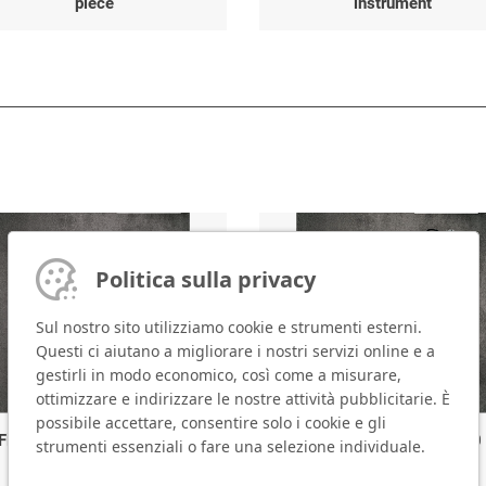
piece
instrument
Politica sulla privacy
Sul nostro sito utilizziamo cookie e strumenti esterni.
Questi ci aiutano a migliorare i nostri servizi online e a
gestirli in modo economico, così come a misurare,
ottimizzare e indirizzare le nostre attività pubblicitarie. È
possibile accettare, consentire solo i cookie e gli
FlyMarker mini 85/45
plus
FlyMarker mini 120/100
strumenti essenziali o fare una selezione individuale.
STATION